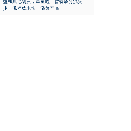
鹽和其他物質，重量輕，營養成分流失
少，滋補效果快，漲發率高
淡乾海參是選用5年以上的鮮活海參，去
腸、清洗經烘乾或自然晾乾，含鹽少
（5%-15%），這種海參可以長期保存（在
不受潮的環境下，可以保存3年），加工中
不加入其他的添加劑，最大限度的保持了
刺參的原有營養價值
鹽乾海參是在加工中多次加入鹽分（量不
等），這種海參表面發白，重量重，營養
成分流失多，滋補作用小。
糖乾海參是在加工中加入了鹽、糖等成
分，加工後的乾海參表面黑亮，美觀但品
質差，營養成分流失多，滋補效果一般，
不易保存，價位低，吸潮後表面會有一層
白霜。此乾燥手法已經被中國官方認證是
嚴重造假。在中國禁賣。