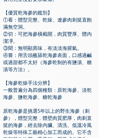
【優質乾海參的鑑別】
①看：體型完整、乾燥、遼參肉刺挺直飽
滿無空洞。
②切：可把海參橫截開，肉質豐厚、體內
潔凈。
③聞：無明顯異味，有淡淡海腥氣。
④嘗：用舌頭蘸舔乾海參表面，口感過鹹
或過甜都不太好（海參乾制的有鹽漬、糖
漬等方法）。
【海參乾燥手法分辨】
一般普遍分為四個種類：原乾海參、淡乾
海參、鹽乾海參、糖乾海參
原乾海參是挑選5年以上的野生海參（刺
參），體型完整，體壁肉質肥厚，肉刺直
挺的海參，經去除內臟、清洗、低溫冷風
乾燥等特殊工藝精心加工而成的。它不含