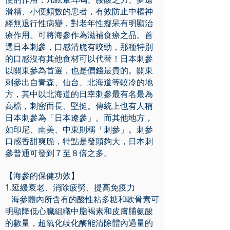
滑精、小便頻數的患者，有效防止中樞神
經無退行性病變，對老年性癡呆有明顯治
療作用。可將海參作為滋補食療之品。首
選日本刺參，口感清脆有咬勁，那種特別
的口感沒有其他食材可以代替！日本刺參
以關東參為首選，也是價錢最貴的。關東
刺參出自青森、仙台、北海道等較冷的地
方，其中以北海道的日幸刺參最有名最為
高檔，刺密而長、堅挺。傳統上也有人稱
日本刺參為「日本遼參」。而其他地方，
如印尼、南美、中東則稱「刺參」。刺參
口感香甜爽脆，特點是發頭夠大，日本刺
參普通可發到７至８倍之多。
【海參的保健功效】
1.延緩衰老、消除疲勞、提高免疫力
海參體內所含有的酸性粘多糖和軟骨素可
明顯降低心臟組織中脂褐素和皮膚脯氨酸
的數量，超氧化歧化酶能清除體內過量的