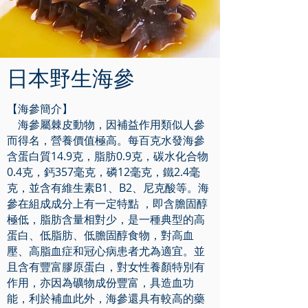
日本野生海參
【海參簡介】
海參屬棘皮動物，因補益作用類似人參
而得名，營養價值極高。每百克水發海參
含蛋白質14.9克，脂肪0.9克，碳水化合物
0.4克，鈣357毫克，磷12毫克，鐵2.4毫
克，並含有維生素B1、B2、尼克酸等。海
參在組成成分上有一定特點 ，即含膽固醇
極低，脂肪含量相對少，是一種典型的高
蛋白、低脂肪、低膽固醇食物，對高血
壓、高脂血症和冠心病患者尤為適宜。並
且含有豐富膠原蛋白，對女性養顏特別有
作用，亦因為礦物成份豐富，具造血功
能，利於補血此外，海參還具有較高的藥