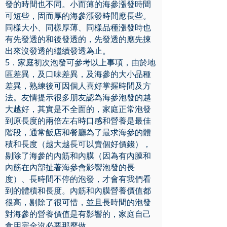
發的時間也不同。小而薄的海參漲發時間
可短些，固而厚的海參漲發時間應長些。
同樣大小、同樣厚薄、同樣品種漲發時也
有先發透的和後發透的，先發透的應先揀
出來沒發透的繼續發透為止。
5．家庭初次泡發可參考以上事項，由於地
區差異，及口味差異，及海參的大小品種
差異，熟練後可因個人喜好掌握時間及方
法。友情提示很多朋友認為海參泡發的越
大越好，其實是不全面的，家庭正常泡發
到原長度的兩倍左右時口感和營養是最佳
階段，通常飯店和餐廳為了最求海參的體
積和長度（越大越長可以賣個好價錢），
剔除了海參的內筋和內膜（因為有內膜和
內筋在內部扯著海參會影響泡發的長
度）、長時間不停的泡發，才會有我們看
到的體積和長度。內筋和內膜營養價值都
很高，剔除了很可惜，並且長時間的泡發
對海參的營養價值是有影響的，家庭自己
食用完全沒必要那麼做。