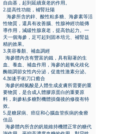
自由基，起到延續衰老的作用。
2.提高性功能，補腎壯陽
海參所含的鋅、酸性粘多糖、海參素等活
性物質，還具有改善腦、性腺神經功能傳
導作用，減緩性腺衰老，提高勃起力。一
天一個海參，足可起到固本培元、補腎益
精的效果。
3.美容養顏、補血調經
海參體內含有豐富的鐵，具有顯著的生
血、養血、補血作用，海參的超氧化歧化
酶能調節女性內分泌，促進性激素分泌。
4.加速手術刀口癒合
海參的精氨酸是人體生成皮膚所需要的重
要物質，是合成人體膠原蛋白的重要原
料，刺參粘多糖對機體損傷後的修復有特
效。
5.是糖尿病、癌症和心腦血管疾病的食療
佳品
海參體內所含的釩能維持機體正常的糖代
謝作用，平抑高濃度血糖的作用，對惡性