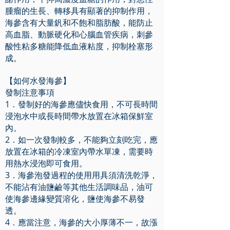
腫瘤的生長、轉移具有顯著的抑制作用，
海參含有大量釩和不飽和脂肪酸，能防止
高血脂、動脈硬化和心腦血管疾病，刺參
酸性粘多糖能降低血液粘度，抑制栓塞形
成。
【如何水發海參】
發制注意事項
1．發制好的海參應儘快食用，不可長時間
浸泡水中或長時間帶水放置在冰箱保鮮室
內。
2．如一次發制較多，不能夠立刻吃完，應
放置在冰箱的冷凍室內帶水單凍，需要時
用熱水浸泡即可食用。
3．海參泡發過程的使用用具須清洗乾淨，
不能沾有油鹽鹼等其他生活調味品，油可
使海參邊緣變質溶化，鹽使海參不易發
透。
4．應當注意，海參的大小厚薄不一，故漲