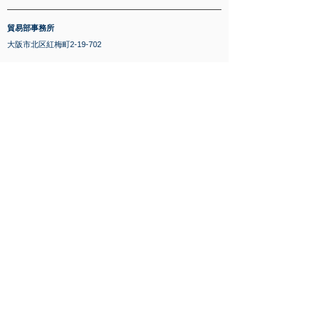
​貿易部事務所
大阪市北区紅梅町2-19-702
一級建築士事務所
要設計事務所 大阪市北区末広町3-21-311
連絡電話
070-3961-8759
王（日本語・台湾語・中国語）
080-4607-0345
沈（日本語・中国語）
E-MAIL
sansyajapan@gmail.com
※要設計事務所は三舎株式会社の提携会社である。
© 2021 by SANSYA INC.