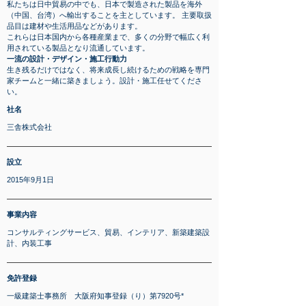
私たちは日中貿易の中でも、日本で製造された製品を海外
（中国、台湾）へ輸出することを主としています。 主要取扱
品目は建材や生活用品などがあります。
これらは日本国内から各種産業まで、多くの分野で幅広く利
用されている製品となり流通しています。
一流の設計・デザイン・施工行動力
生き残るだけではなく、将来成長し続けるための戦略を専門
家チームと一緒に築きましょう。設計・施工任せてくださ
い。
​社名
​三舎株式会社
​設立
2015年9月1日
事業内容
コンサルティングサービス、貿易、インテリア、新築建築設
計、内装工事
免許登録
一級建築士事務所 大阪府知事登録（り）第7920号*