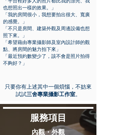
「平台裡好多人的照片都比我的漂亮、我
也想照出一樣的效果。」
「我的房間很小，我想要拍出很大、寬廣
的感覺。」
「不只是房間、建築外觀及周邊設備也想
照下來。」
「希望藉由專業攝影師及室內設計師的觀
點、將房間的魅力拍下來」
「最近預約數變少了，該不會是照片拍得
不夠好？」
只要你有上述其中一個煩惱，不妨來
試試
三舍專業攝影工作室
。
​服務項目
內觀・外觀