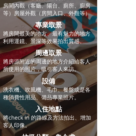
房間內觀（客廳、陽台、廁所、廚房
等）房屋外觀（房間入口、外觀等）
專業取景
將房間最美的地方、最有魅力的地方
利用運鏡、景深等效果拍出質感。
周邊取景
將房源附近的周邊的地方介紹給客人
所使用的照片，吸引客人來訪。
設備
洗衣機、吹風機、毛巾、餐盤或是各
種消費性用品、備品專業照片。
入住地點
將check in 的路線及方法拍出、增加
客人印像。