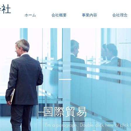
会社
ホーム
会社概要
事業内容
会社理念
国際貿易
I’m a paragraph. Double click here or click 