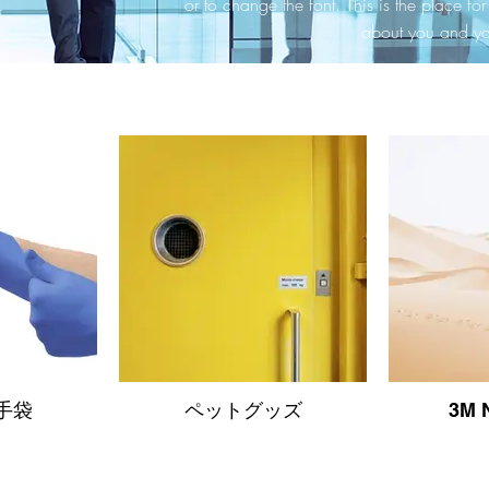
or to change the font. This is the place for yo
about you and you
手袋
ペットグッズ
3M