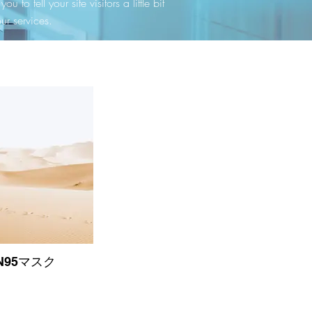
u to tell your site visitors a little bit
r services.
 N95マスク