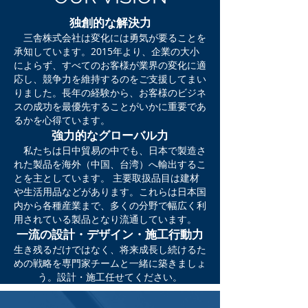
独創的な解決力
三舎株式会社は変化には勇気が要ることを
承知しています。2015年より、企業の大小
によらず、すべてのお客様が業界の変化に適
応し、競争力を維持するのをご支援してまい
りました。長年の経験から、お客様のビジネ
スの成功を最優先することがいかに重要であ
るかを心得ています。
強力的なグローバル力
私たちは日中貿易の中でも、日本で製造さ
れた製品を海外（中国、台湾）へ輸出するこ
とを主としています。 主要取扱品目は建材
や生活用品などがあります。
これらは日本国
内から各種産業まで、多くの分野で幅広く利
用されている製品となり流通しています。
一流の設計・デザイン・施工行動力
生き残るだけではなく、将来成長し続けるた
めの戦略を専門家チームと一緒に築きましょ
う。設計・施工任せてください。