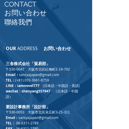
CONTACT
お問い合わせ
聯絡我們
OUR
ADDRESS
お問い合わせ
三舎株式会社「貿易部」
〒530-0047 大阪市北区紅梅町2-19-702
Email：
sansyajapan@gmail.com
TEL：
(+81)
070-3961-8759
LINE：iamnovel777
(日本語・中国語・英語)
wechat：
shenyang557947
（
日本語・中国
語
）
要設計事務所「設計部」
〒530-0053 大阪市北区末広町3-21-311
sansyajapan@gmail.com
Email：
TEL：
06-6311-2789
FAX：
​06-6311-2790