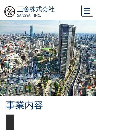
三舍株式会社
SANSYA INC.
三舍
​株式会社
信頼と事績を見える。
​設計・施工専門商社。
​事業内容
建築設計