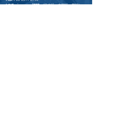
LINE：iamnovel777
(日本語・中国語・英語)
LINE：shizuhiro0822
（日本語・中国語）
wechat：shenyang557947
（
日本語・中国
語
）
問い合わせ:(急ぎのお客様LINEとwechatお願いいた
します。)
※請利用以下表格與我們聯絡:(也可以直接加入上面
LINE或微信)